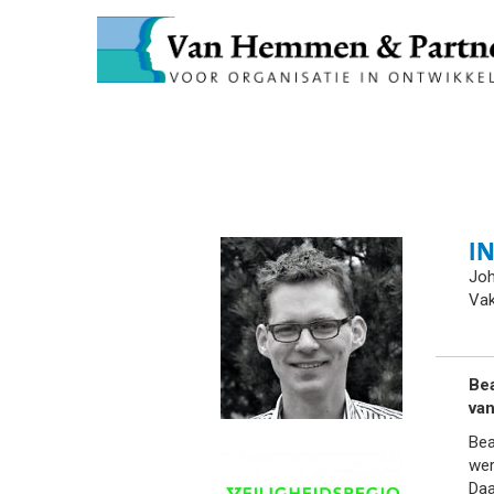
I
Joh
Vak
Bea
van
Bea
wer
Daa