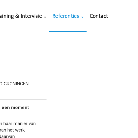
aining & Intervisie
Referenties
Contact
EGIO GRONINGEN
ar een moment
in haar manier van
aan het werk.
daarvan.