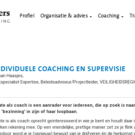
Profiel
Organisatie & advies
Coaching
Tr
NDIVIDUELE COACHING EN SUPERVISIE
an Haasjes,
specialist Expertise, Beleidsadviseur/Projectleider, VEILIGHEIDSR
te als coach is een aanrader voor iedereen, die op zoek is na
 'bezinning' in zijn of haar loopbaan.
te is als coach oprecht geïnteresseerd in wie je bent en houdt daar 
ken rekening mee. Op een vriendelijke, prettige manier zet ze je flink 
rdoor word je je (opnieuw) bewust van je drijfveren én de herkomst 